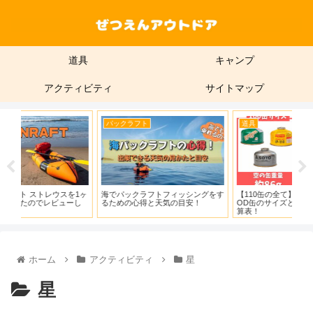
道具
キャンプ
アクティビティ
サイトマップ
パックラフト
道具
レ
1ヶ
海でパックラフトフィッシングをす
【110缶の全て】6ブランド7つの
モン
ーし
るための心得と天気の目安！
OD缶のサイズと満空重量と残量計
ツ
算表！
ンの
ホーム
アクティビティ
星
星