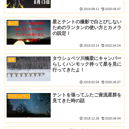
2019.08.11
2020.06.07
星とテントの撮影で白とびしない
カメラ
ためのランタンの使い方とカメラ
の設定！
2019.03.14
2022.04.24
タウシュベツ川橋梁にキャンパー
道具
らしくハンモック持って星を見に
行ってきたよ！
2019.02.04
2020.06.07
テントを張ってふたご座流星群を
アクティビティ
見てきた時の話
2018.12.28
2020.06.04