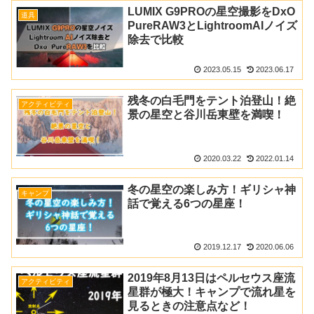
LUMIX G9PROの星空撮影をDxO
道具
PureRAW3とLightroomAIノイズ
除去で比較
2023.05.15
2023.06.17
残冬の白毛門をテント泊登山！絶
アクティビティ
景の星空と谷川岳東壁を満喫！
2020.03.22
2022.01.14
冬の星空の楽しみ方！ギリシャ神
キャンプ
話で覚える6つの星座！
2019.12.17
2020.06.06
2019年8月13日はペルセウス座流
アクティビティ
星群が極大！キャンプで流れ星を
見るときの注意点など！