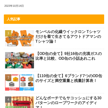
2023年10月14日
人気記事
モンベルの化繊ウイックロン Tシャツ
だけを着て生きてるアウトドアマンの
Tシャツ論！
【OD缶の全て】9社16缶の充填ガスの
比率と比較、OD缶の小話あれこれ
【110缶の全て】6ブランド7つのOD缶
のサイズと満空重量と残量計算表！
どんなポーチでもサコッシュにする30
パターンのロープワークのアイディ
ア！