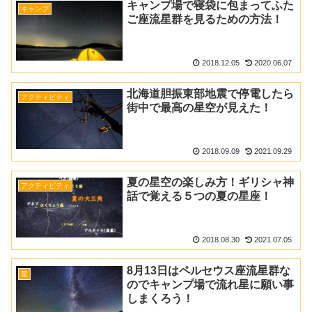
キャンプ場で寝袋に包まってふた
キャンプ
ご座流星群を見るための方法！
2018.12.05
2020.06.07
北海道胆振東部地震で停電したら
アクティビティ
街中で最高の星空が見えた！
2018.09.09
2021.09.29
夏の星空の楽しみ方！ギリシャ神
アクティビティ
話で覚える５つの夏の星座！
2018.08.30
2021.07.05
8月13日はペルセウス座流星群な
星
のでキャンプ場で流れ星に願い事
しまくろう！