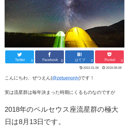
Twitter
Facebook
はてブ
Pocket
0
0
0
0
2022.01.06
2018.08.08
こんにちわ、ぜつえん(
@zetuenonly
)です！
実は流星群は毎年決まった時期にくるものなのですが
2018年のペルセウス座流星群の極大
日は8月13日です。