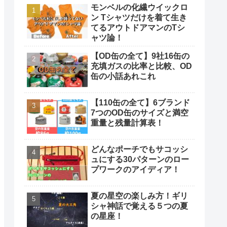
モンベルの化繊ウイックロ
ン Tシャツだけを着て生き
てるアウトドアマンのTシ
ャツ論！
【OD缶の全て】9社16缶の
充填ガスの比率と比較、OD
缶の小話あれこれ
【110缶の全て】6ブランド
7つのOD缶のサイズと満空
重量と残量計算表！
どんなポーチでもサコッシ
ュにする30パターンのロー
プワークのアイディア！
夏の星空の楽しみ方！ギリ
シャ神話で覚える５つの夏
の星座！