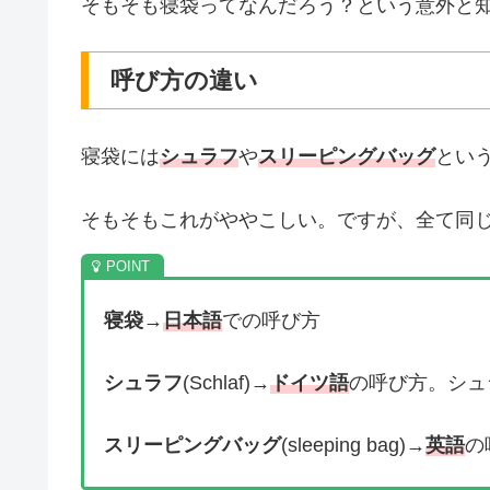
そもそも寝袋ってなんだろう？という意外と
呼び方の違い
寝袋には
シュラフ
や
スリーピングバッグ
とい
そもそもこれがややこしい。ですが、全て同
寝袋
→
日本語
での呼び方
シュラフ
(Schlaf)→
ドイツ語
の呼び方。シュラフ
スリーピングバッグ
(sleeping bag)→
英語
の