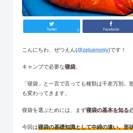
Twitter
Facebook
0
こんにちわ、ぜつえん(
@zetuenonly
)です！
キャンプで必要な
寝袋
。
「寝袋」と一言で言っても種類は千差万別。
も変わってきます。
寝袋を選ぶためには、まず
寝袋の基本を知る
今回は
寝袋の基礎知識として中綿の違い、形