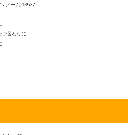
ンノーム)13537
に
たつ替わりに
に