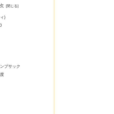
次
ウィ)
0
ンプサック
度