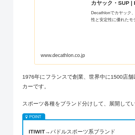
カヤック・SUP | D
Decathlonでカ
性と安定性に優れたモ
www.decathlon.co.jp
1976年に
フランスで創業、世界中に1500店
カーです。
スポーツ各種をブランド分けして、展開して
ITIWIT
→パドルスポーツ系ブランド