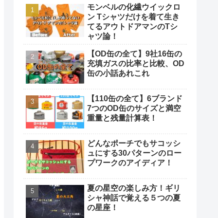
モンベルの化繊ウイックロ
ン Tシャツだけを着て生き
てるアウトドアマンのTシ
ャツ論！
【OD缶の全て】9社16缶の
充填ガスの比率と比較、OD
缶の小話あれこれ
【110缶の全て】6ブランド
7つのOD缶のサイズと満空
重量と残量計算表！
どんなポーチでもサコッシ
ュにする30パターンのロー
プワークのアイディア！
夏の星空の楽しみ方！ギリ
シャ神話で覚える５つの夏
の星座！