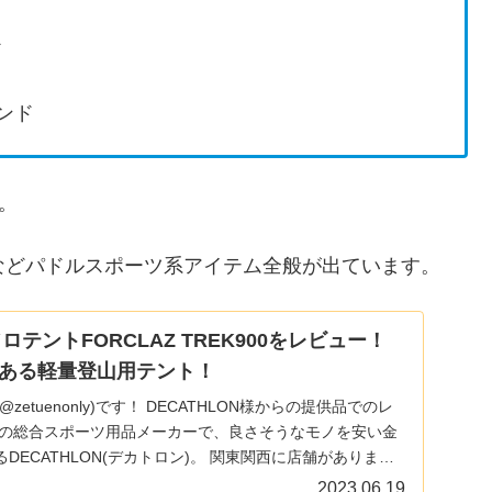
ド
ンド
。
などパドルスポーツ系アイテム全般が出ています。
ソロテントFORCLAZ TREK900をレビュー！
ある軽量登山用テント！
す！ DECATHLON様からの提供品でのレ
LON(デカトロン)。 関東関西に店舗がありまし
海道民には縁がなく製品を見たことすらありませんでし
2023.06.19