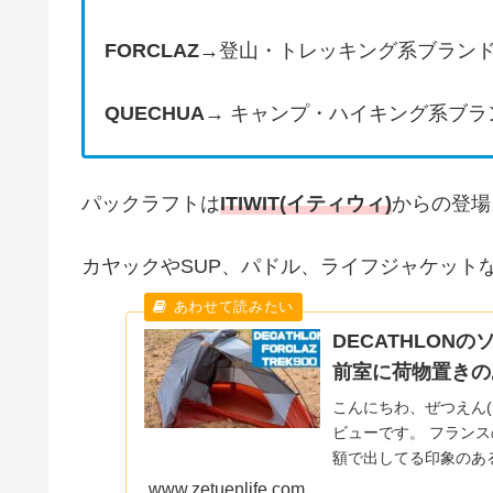
FORCLAZ
→登山・トレッキング系ブラン
QUECHUA
→ キャンプ・ハイキング系ブラ
パックラフトは
ITIWIT(イティウィ)
からの登場
カヤックやSUP、パドル、ライフジャケット
DECATHLONの
前室に荷物置きの
こんにちわ、ぜつえん(@zetuenonly)で
ビューです。 フランスの総合スポーツ用品メーカーで、良さそうなモノを安い金
額で出してる印象のあるDECATH
たが、海で隔たれた北
www.zetuenlife.com