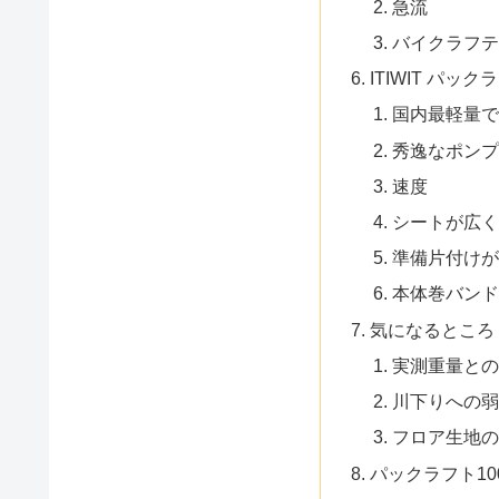
急流
バイクラフテ
ITIWIT パッ
国内最軽量で
秀逸なポンプ
速度
シートが広く
準備片付けが
本体巻バンド
気になるところ
実測重量との
川下りへの弱
フロア生地の
パックラフト1