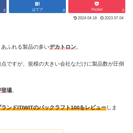
はてブ
Pocket
0
0
0
2024.04.18
2023.07.04
ィあふれる製品の多い
デカトロン
。
難点ですが、規模の大きい会社なだけに製品数が圧倒
が登場
。
ンドITIWITのパックラフト100をレビュー
しま