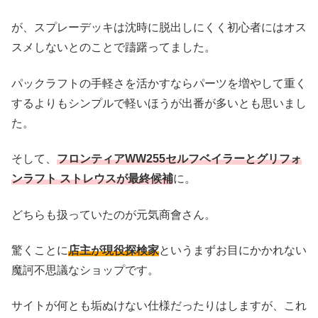
が、スプレーデッキは沈時に脱出しにくく初心者にはオス
スメしないとのことで躊躇ってました。
パックラフトの手軽さを活かすならパーツを増やして重く
するよりもシンプルで軽いほうが出番が多いとも思いまし
た。
そして、
フロンティアWW255セルフベイラーとグリフォ
ンラフト ストレウスが最終候補
に。
どちらも扱っていたのが元気商會さん。
驚くことに
店主が現役探検家
というまずお目にかかれない
魔訶不思議なショップです。
サイトが何とも垢ぬけない仕様だったりはしますが、これ