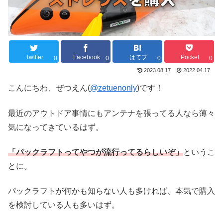
Twitter
Facebook
はてブ
Pocket
0
0
0
0
2023.08.17
2022.04.17
こんにちわ、ぜつえん(
@zetuenonly
)です！
最近のアウトドア事情にもアンテナを張ってる人なら薄々
気になってきているはず。
「パックラフトってやつが流行ってるらしいぞ」
というこ
とに。
パックラフトが何かも知らない人も多ければ、本気で購入
を検討している人も多いはず。