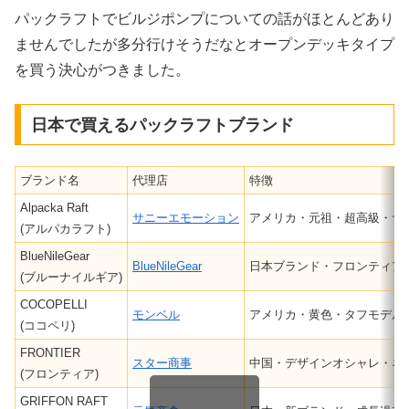
パックラフトでビルジポンプについての話がほとんどあり
ませんでしたが多分行けそうだなとオープンデッキタイプ
を買う決心がつきました。
日本で買えるパックラフトブランド
ブランド名
代理店
特徴
‎Alpacka Raft
サニーエモーション
アメリカ・元祖・超高級・サ
(アルパカラフト)
BlueNileGear
BlueNileGear
日本ブランド・フロンティアO
(ブルーナイルギア)
COCOPELLI
モンベル
アメリカ・黄色・タフモデル
(ココペリ)
FRONTIER
スター商事
中国・デザインオシャレ・ネ
(フロンティア)
GRIFFON RAFT