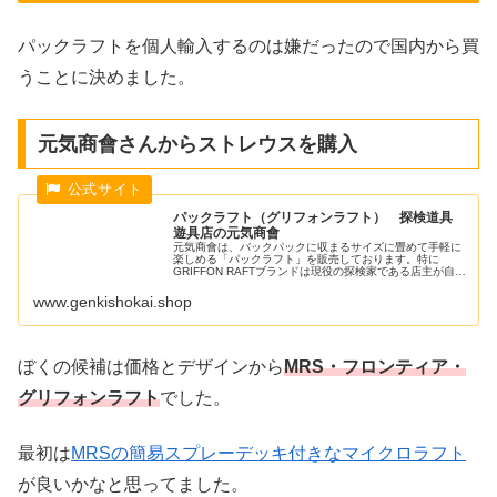
パックラフトを個人輸入するのは嫌だったので国内から買
うことに決めました。
元気商會さんからストレウスを購入
パックラフト（グリフォンラフト） 探検道具
遊具店の元気商會
元気商會は、バックパックに収まるサイズに畳めて手軽に
楽しめる「パックラフト」を販売しております。特に
GRIFFON RAFTブランドは現役の探検家である店主が自ら
開発しています。商品は自分たちで試してからおすすめし
ていますので、疑問点などはどんどんお問合せください。
www.genkishokai.shop
ぼくの候補は価格とデザインから
MRS・フロンティア・
グリフォンラフト
でした。
最初は
MRSの簡易スプレーデッキ付きなマイクロラフト
が良いかなと思ってました。