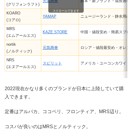
元気商會
日本・新ブランド・成長過程
(グリフォンラフト)
スクロールできます
KOARO
YAMAP
ニュージーランド・静水用の
(コアロ)
MRS
KAZE STORE
中国・値段安め・簡易スプレ
(エムアールエス)
nortik
元気商會
ロシア・値段最安め・オレン
(ノルティック)
NRS
スピリット
アメリカ・ユーコンカワイ
(エヌアールエス)
2022現在かなり多くのブランドが日本に上陸していて購
入できます。
定番はアルパカ、ココペリ、フロンティア、MRS辺り。
コスパが良いのはMRSとノルティック。