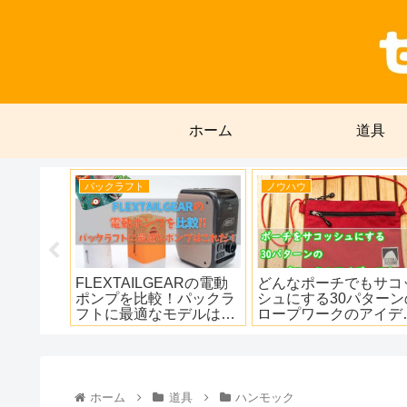
ホーム
道具
パックラフト
道具
ッ
パックラフトで川旅！湧
14gのモンベルのトレー
ンの
別川を1泊2日で海まで下
ルワレットは軽量極薄で
ィ
る！
スマートな財布！
ホーム
道具
ハンモック