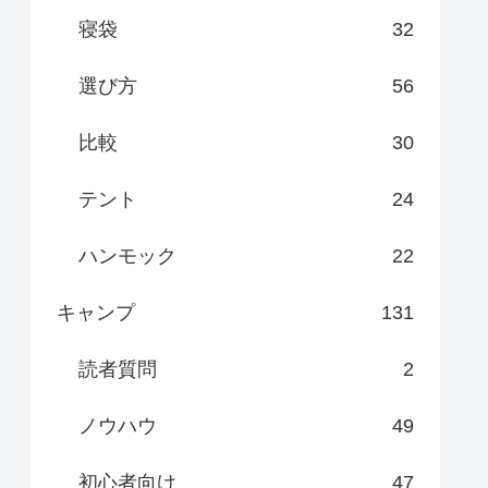
寝袋
32
選び方
56
比較
30
テント
24
ハンモック
22
キャンプ
131
読者質問
2
ノウハウ
49
初心者向け
47