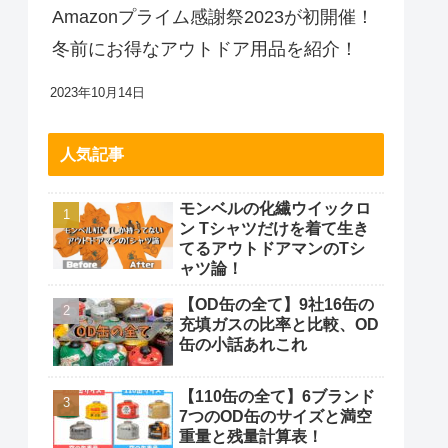
Amazonプライム感謝祭2023が初開催！
冬前にお得なアウトドア用品を紹介！
2023年10月14日
人気記事
モンベルの化繊ウイックロ
ン Tシャツだけを着て生き
てるアウトドアマンのTシ
ャツ論！
【OD缶の全て】9社16缶の
充填ガスの比率と比較、OD
缶の小話あれこれ
【110缶の全て】6ブランド
7つのOD缶のサイズと満空
重量と残量計算表！