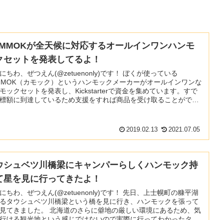
AMMOKが全天候に対応するオールインワンハンモ
クセットを発表してるよ！
ちわ、ぜつえん(@zetuenonly)です！ ぼくが使っている
MMOK（カモック）というハンモックメーカーがオールインワンな
モックセットを発表し、Kickstarterで資金を集めています。すで
標額に到達しているため支援をすれば商品を受け取ることができ
年3月6日に支援を締め切り、4~6月の間に手元に届
くとのことです。 英語でちんぷんかんぷ
2019.02.13
2021.07.05
ウシュベツ川橋梁にキャンパーらしくハンモック持
て星を見に行ってきたよ！
ちわ、ぜつえん(@zetuenonly)です！ 先日、上士幌町の糠平湖
るタウシュベツ川橋梁という橋を見に行き、ハンモックを張って
た。 北海道のさらに僻地の厳しい環境にあるため、気
行ける観光地という感じではないので実際に行ってわかったタウ