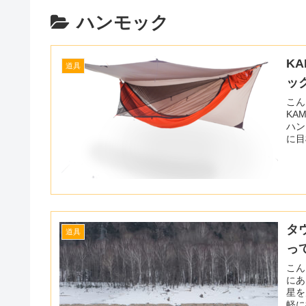
ハンモック
K
道具
ッ
こんに
KA
ハン
に目
るはずです。 2019
タ
道具
っ
こんに
にあ
星を見てきまし
軽に