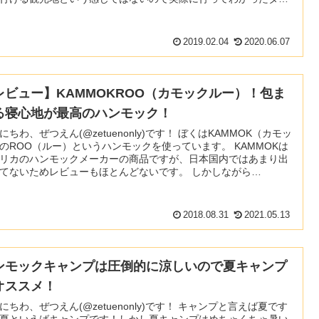
ベツ川橋梁への行き方と気を付けることを書いていこうと思いま
す。 タウシュベツ川橋梁のこと タウシュベツ川橋梁
2019.02.04
2020.06.07
レビュー】KAMMOKROO（カモックルー）！包ま
る寝心地が最高のハンモック！
わ、ぜつえん(@zetuenonly)です！ ぼくはKAMMOK（カモッ
のROO（ルー）というハンモックを使っています。 KAMMOKは
リカのハンモックメーカーの商品ですが、日本国内ではあまり出
てないためレビューもほとんどないです。 しかしながら
MMOKは寝心地がすごく良いハンモックでテントで寝る回数が減っ
てしまったほどです。 軽量よりも寝心地重視な
2018.08.31
2021.05.13
ンモックキャンプは圧倒的に涼しいので夏キャンプ
オススメ！
ちわ、ぜつえん(@zetuenonly)です！ キャンプと言えば夏です
夏といえばキャンプです！しかし夏キャンプはめちゃくちゃ暑い