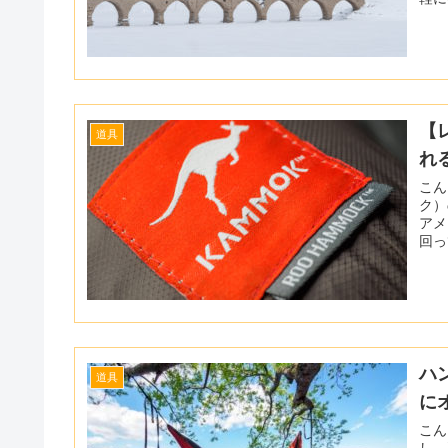
シュ
【
道具
れ
こんにち
ク）
アメ
回っ
KA
ハ
道具
に
こんに
し、