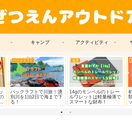
キャンプ
アクティビティ
道具
道具
道具
初めてのハンモックは種
ハンモックの調整が簡単
ジェッ
類豊富なKAMMOK(カモ
になるウーピースリング
問題に終
ック)！ほぼ全部調べて紹
の使い方と作り方！
のフタ
介！
ト！