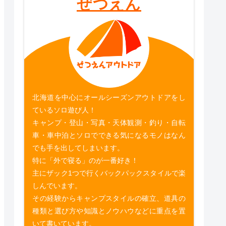
ぜつえん
北海道を中心にオールシーズンアウトドアをし
ているソロ遊び人！
キャンプ・登山・写真・天体観測・釣り・自転
車・車中泊とソロでできる気になるモノはなん
でも手を出してしまいます。
特に「外で寝る」のが一番好き！
主にザック1つで行くバックパックスタイルで楽
しんでいます。
その経験からキャンプスタイルの確立、道具の
種類と選び方や知識とノウハウなどに重点を置
いて書いています。