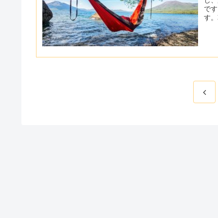
です
す。
んな
導入