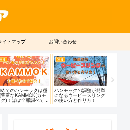
サイトマップ
お問い合わせ
道具
道具
トボイルの湯切れ
ココヘリ端末が故障した
【2025年】
止符を！SOTO
ので無料で新品を送って
たキャンプ・
がベストフィッ
もらった話
用品！