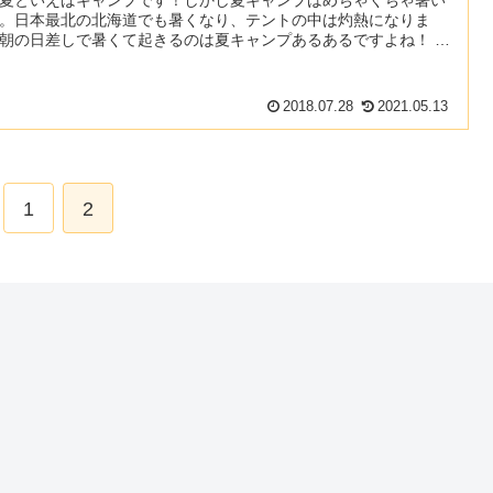
。日本最北の北海道でも暑くなり、テントの中は灼熱になりま
朝の日差しで暑くて起きるのは夏キャンプあるあるですよね！ そ
暑さともオサラバ！ハンモックキャンプが最高に涼しくて今すぐ
すべきなので魅力を伝えていこうと思います。 なぜ涼しいのか
2018.07.28
2021.05.13
1
2