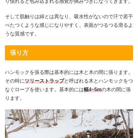
り慣れると包み込まれる感覚が病みつきになってきます。
そして肌触りは綿とは異なり、吸水性がないので汗で若干
べたつくような感じになりやすく、表面がつるつる滑るよ
うな質感です。
張り方
ハンモックを張る際は基本的には木と木の間に張ります。
その時に
ツリーストラップ
と呼ばれる木とハンモックをつ
なぐロープを使います。基本的には
幅4~5m
の木の間に張
ります。