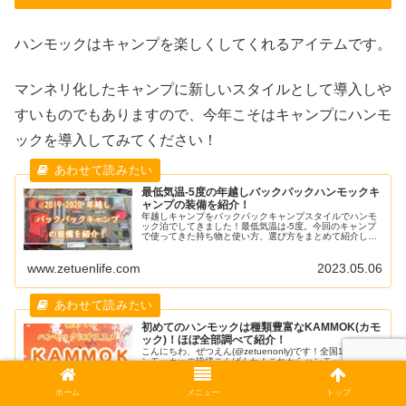
ハンモックはキャンプを楽しくしてくれるアイテムです。
マンネリ化したキャンプに新しいスタイルとして導入しや
すいものでもありますので、今年こそはキャンプにハンモ
ックを導入してみてください！
最低気温-5度の年越しバックパックハンモックキ
ャンプの装備を紹介！
年越しキャンプをバックパックキャンプスタイルでハンモ
ック泊でしてきました！最低気温は-5度。今回のキャンプ
で使ってきた持ち物と使い方、選び方をまとめて紹介して
いきます！
www.zetuenlife.com
2023.05.06
初めてのハンモックは種類豊富なKAMMOK(カモ
ック)！ほぼ全部調べて紹介！
こんにちわ、ぜつえん(@zetuenonly)です！全国1億人のハ
ンモッカーの皆様こんばんわ！これからハンモック泊をす
る人がKAMMOKでハンモックを選べるように現行ラインナ
ップを調べてきたので紹介します。
ホーム
メニュー
トップ
www.zetuenlife.com
2023.04.16