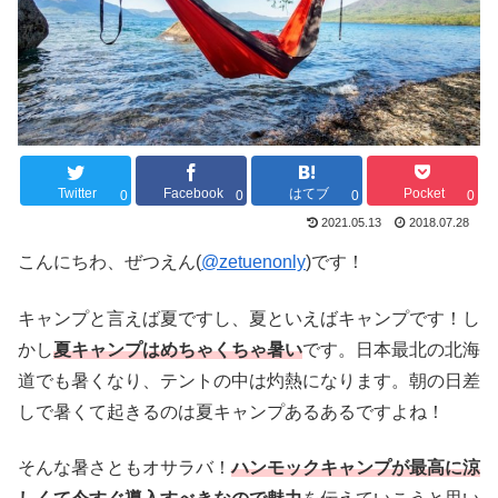
Twitter
Facebook
はてブ
Pocket
0
0
0
0
2021.05.13
2018.07.28
こんにちわ、ぜつえん(
@zetuenonly
)です！
キャンプと言えば夏ですし、夏といえばキャンプです！し
かし
夏キャンプはめちゃくちゃ暑い
です。日本最北の北海
道でも暑くなり、テントの中は灼熱になります。朝の日差
しで暑くて起きるのは夏キャンプあるあるですよね！
そんな暑さともオサラバ！
ハンモックキャンプが最高に涼