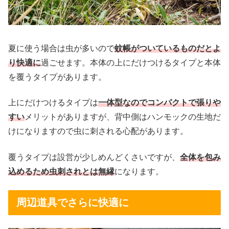
夏に使う場合は虫が多いので
蚊帳がついているものだとよ
り快適に
過ごせます。本体の上にだけつけるタイプと本体
を覆うタイプがあります。
上にだけつけるタイプは
一体型なのでコンパクトで張りや
すい
メリットがありますが、背中側はハンモックの生地だ
けになりますので虫に刺される心配があります。
覆うタイプは設営が少しめんどくさいですが、
全体を包み
込めるため虫刺されとは無縁
になります。
周辺道具でさらに快適に