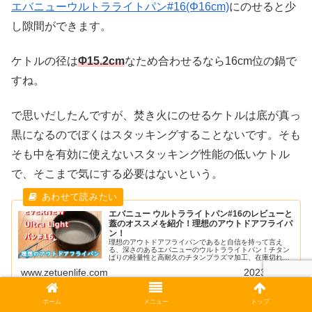
エバニューウルトラライトパン#16(Φ16cm)
にのせると少
し隙間ができます。
ケトルの径は
Φ15.2cm
なため合わせるなら16cm位の鍋で
すね。
で思いだしたんですが、焚き火にのせるケトルは底が真っ
黒になるのでぼくはスタッキングすることないです。そも
そも中を有効に使えないスタッキング性能の低いケトル
で、そこまで気にする必要はないという。
エバニュー ウルトラライトパン#16のレビューと
蓋のオススメを紹介！理想のアウトドアフライパ
ン！
理想のアウトドアフライパンであると自信を持って言え
る、深さのあるエバニューのウルトラライトパン！チタン
ばりの軽量性と高耐久のチタンプラズマ加工、在庫切れで
入手が難しいですが、買えば幸せになれます！レビューと
www.zetuenlife.com
2023.05.01
オススメのフタを紹介！
ホーム
メニュー
トップ