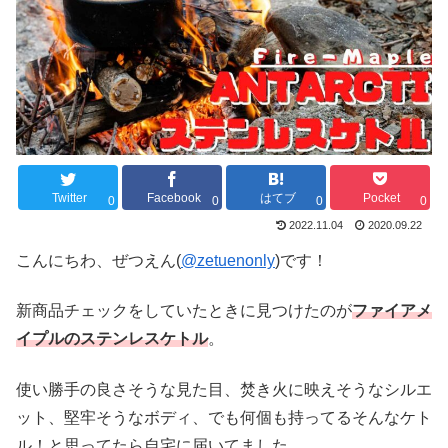
Twitter
Facebook
はてブ
Pocket
0
0
0
0
2022.11.04
2020.09.22
こんにちわ、ぜつえん(
@zetuenonly
)です！
新商品チェックをしていたときに見つけたのが
ファイアメ
イプルのステンレスケトル
。
使い勝手の良さそうな見た目、焚き火に映えそうなシルエ
ット、堅牢そうなボディ、でも何個も持ってるそんなケト
ル！と思ってたら自宅に届いてました。