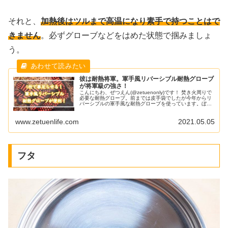
それと、
加熱後はツルまで高温になり素手で持つことはで
きません
。必ずグローブなどをはめた状態で掴みましょ
う。
彼は耐熱将軍。軍手風リバーシブル耐熱グローブ
が将軍級の強さ！
こんにちわ、ぜつえん(@zetuenonly)です！ 焚き火周りで
必要な耐熱グローブ。前までは皮手袋でしたが今年からリ
バーシブルの軍手風な耐熱グローブを使っています。ぼく
の用途なら皮よりも使いやすいことがわかってきました。
この耐熱グローブは履きやすく、耐熱性も高く、リバーシ
www.zetuenlife.com
2021.05.05
ブルで使えるため1枚で事足りるのが便利だったのでオス
スメしまくろうと思います。 バックパックキャンプの持ち
フタ