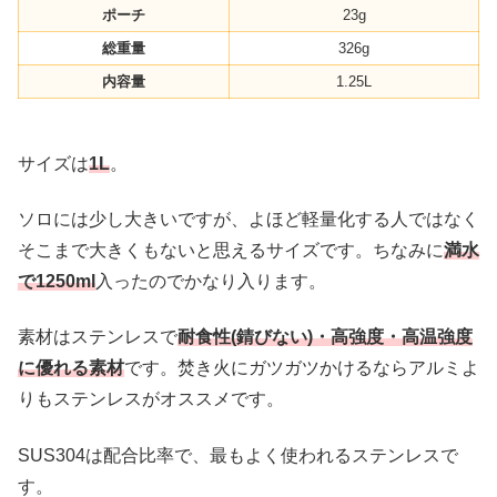
ポーチ
23g
総重量
326g
内容量
1.25L
サイズは
1L
。
ソロには少し大きいですが、よほど軽量化する人ではなく
そこまで大きくもないと思えるサイズです。ちなみに
満水
で1250ml
入ったのでかなり入ります。
素材はステンレスで
耐食性(錆びない)・高強度・高温強度
に優れる素材
です。焚き火にガツガツかけるならアルミよ
りもステンレスがオススメです。
SUS304は配合比率で、最もよく使われるステンレスで
す。