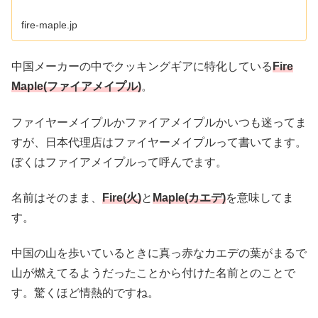
用ストーブ(バーナー)、調理器具、照明器具を通じて、あ
なたのアウトドアライフをより豊かなものにすることをお
約束いたします。
fire-maple.jp
中国メーカーの中でクッキングギアに特化している
Fire
Maple(ファイアメイプル)
。
ファイヤーメイプルかファイアメイプルかいつも迷ってま
すが、日本代理店はファイヤーメイプルって書いてます。
ぼくはファイアメイプルって呼んでます。
名前はそのまま、
Fire(火)
と
Maple(カエデ)
を意味してま
す。
中国の山を歩いているときに真っ赤なカエデの葉がまるで
山が燃えてるようだったことから付けた名前とのことで
す。驚くほど情熱的ですね。