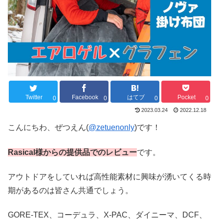
Twitter
Facebook
はてブ
Pocket
0
0
0
0
2023.03.24
2022.12.18
こんにちわ、ぜつえん(
@zetuenonly
)です！
Rasical様からの提供品でのレビュー
です。
アウトドアをしていれば高性能素材に興味が湧いてくる時
期があるのは皆さん共通でしょう。
GORE-TEX、コーデュラ、X-PAC、ダイニーマ、DCF、