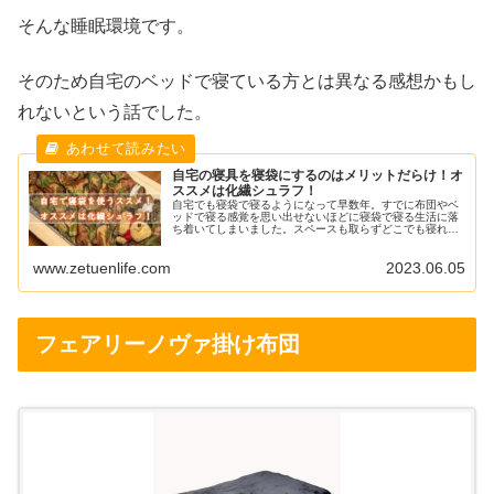
そんな睡眠環境です。
そのため自宅のベッドで寝ている方とは異なる感想かもし
れないという話でした。
自宅の寝具を寝袋にするのはメリットだらけ！オ
ススメは化繊シュラフ！
自宅でも寝袋で寝るようになって早数年。すでに布団やベ
ッドで寝る感覚を思い出せないほどに寝袋で寝る生活に落
ち着いてしまいました。スペースも取らずどこでも寝れる
ため、アウトドアマンやミニマリストの方には特にオスス
メしたいスタイルです。今回は布団と寝袋の違い、自宅の
www.zetuenlife.com
2023.06.05
寝具を寝袋にするメリット、デメリット、オススメの寝袋
を紹介していきます。
フェアリーノヴァ掛け布団