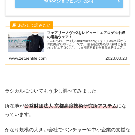
Yahooショッピングで探す
フェアリーノヴァ2をレビュー！エアロゲル中綿
の電熱ウェア！
こんにちわ、ぜつえん(@zetuenonly)です！ Rasical様から
の提供品でのレビューです。 最も断熱力の高い素材とも言
われる"エアロゲル"。 つまり防寒着を作る最適解はエアロ
ゲルを使った中綿なのは必然でしょう。 そんなエアロゲル
を使ってダウンのように着ぶくれにくい防水の防寒着。 今
www.zetuenlife.com
2023.03.23
回はラシカルのフェアリーノヴァ2をレビューします。
Rasical(ラシカル
ラシカルについてもう少し調べてみました。
所在地が
公益財団法人 京都高度技術研究所アステム
にな
っています。
かなり規模の大きい会社でベンチャーや中小企業の支援な