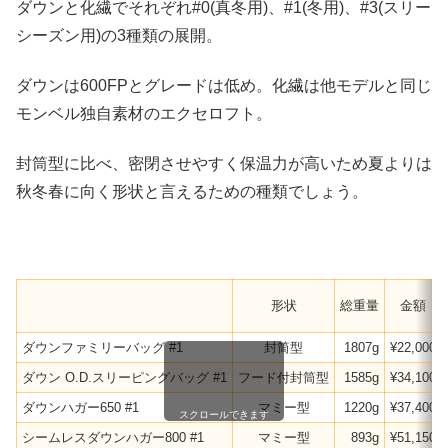
ダウンと化繊でそれぞれ#0(真冬用)、#1(冬用)、#3(スリー
シーズン用)の3種類の展開。
ダウンは600FPとグレードは低め。化繊は他モデルと同じ
モンベル独自素材のエクセロフト。
封筒型に比べ、密閉させやすく保温力が高いため夏よりは
秋冬春に向く形状と言えるための種類でしょう。
形状
総重量
金額
ダウンファミリーバッグ #1
封筒型
1807g
¥22,000
ダウン O.D.スリーピングバッグ #1
フード付封筒型
1585g
¥34,100
ダウンハガー650 #1
マミー型
1220g
¥37,400
スクロールできます
シームレスダウンハガー800 #1
マミー型
893g
¥51,150