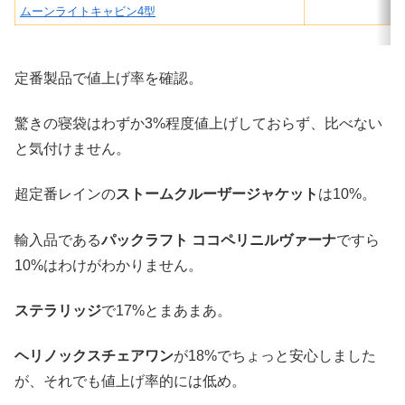
ムーンライトキャビン4型
定番製品で値上げ率を確認。
驚きの寝袋はわずか3%程度値上げしておらず、比べない
と気付けません。
超定番レインの
ストームクルーザージャケット
は10%。
輸入品である
パックラフト ココペリニルヴァーナ
ですら
10%はわけがわかりません。
ステラリッジ
で17%とまあまあ。
ヘリノックスチェアワン
が18%でちょっと安心しました
が、それでも値上げ率的には低め。