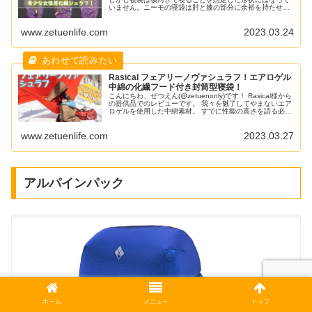
いません。ニーモの寝袋は肘と膝の部分に余裕を持たせる
ことで横寝に対応したスプーンシェイプを採用しているた
め、アウトドアでも快適な睡眠をサポートしてくれます。
www.zetuenlife.com
2023.03.24
今回はニーモのフォルテ20女性用を選んだ理由、レビュ
ー、他の寝袋との比較を書いていきます。
Rasical フェアリーノヴァシュラフ！エアロゲル
中綿の化繊フード付き封筒型寝袋！
こんにちわ、ぜつえん(@zetuenonly)です！ Rasical様から
の提供品でのレビューです。 我々を魅了してやまないエア
ロゲルを使用した中綿素材。 すでに性能の高さを語る必要
もないでしょう。 ハイエンドなエアロゲル中綿を使った寝
袋。寝袋好きとして気にならないわけがありません。 今回
www.zetuenlife.com
2023.03.27
はRasicalのエアロゲル中綿を使ったシュラフをレビューし
ます。 Rasic
アルパインパック
ホーム
メニュー
トップ