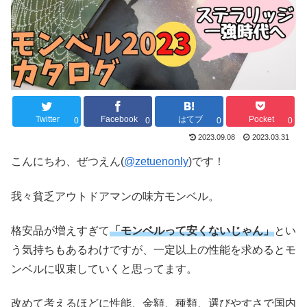
Twitter
Facebook
はてブ
Pocket
0
0
0
0
2023.09.08
2023.03.31
こんにちわ、ぜつえん(
@zetuenonly
)です！
我々貧乏アウトドアマンの味方モンベル。
格安品が増えすぎて
「モンベルって安くないじゃん」
とい
う気持ちもあるわけですが、一定以上の性能を求めるとモ
ンベルに収束していくと思ってます。
改めて考えるほどに性能、金額、種類、選びやすさで国内