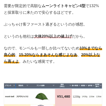
需要が限定的で高額な
ムーンライトキャビン4型
で132%
と採算取りに来たので安心するほどです。
ぶっちゃけ客ファースト過ぎるというのが感想。
というのも他社は
大体
2
0%以上の値上げ
だから。
なので、モンベルも一部しか比べてないため
10%までなら
良心的
、
15-20%ならまあそんな感じよなあ
、
20%以上な
ら高ぇよ
。みたいな感覚です。