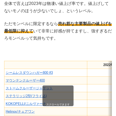
全体で言えば2023年は物凄い値上げ率です。値上げして
ないモノのほうが少ないでしょ、というレベル。
ただモンベルに限定するなら
売れ筋な主要製品の値上げを
最低限に抑えて
いて非常に好感が持てますし、強すぎるだ
ろモンベルって気持ちです。
2022年
シームレスダウンハガー800 #3
マウンテンクルーザー400
ストームクルーザージャケット
ステラリッジ2型(フライ込)
KOKOPELLI/ニルヴァーナ
スクロールできます
Helinox/チェアワン