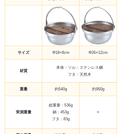
サイズ
Φ18×8cm
Φ26×12cm
本体・ツル：ステンレス鋼
材質
フタ：天然木
重量
約540g
約950g
総重量：536g
実測重量
鍋：453g
×
フタ：83g