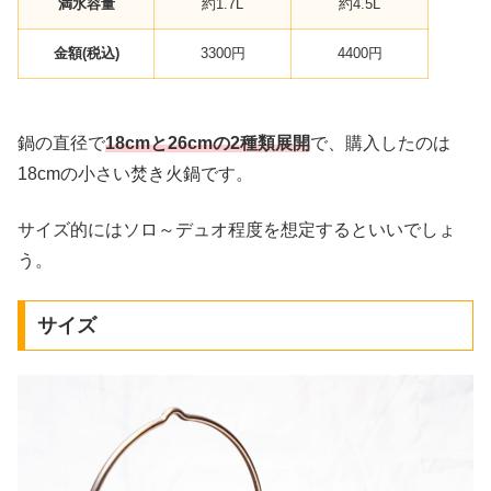
満水容量
約1.7L
約4.5L
金額(税込)
3300円
4400円
鍋の直径で
18cmと26cmの2種類展開
で、購入したのは
18cmの小さい焚き火鍋です。
サイズ的にはソロ～デュオ程度を想定するといいでしょ
う。
サイズ