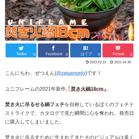
Twitter
Facebook
はてブ
Pocket
0
0
0
0
2023.02.22
2021.04.30
こんにちわ、ぜつえん(
@zetuenonly
)です！
ユニフレームの2021年新作
「焚き火鍋18cm」
焚き火に吊るせる鍋フェチ
を自称しているぼくのフェチド
ストライクで、カタログで見た瞬間に心を奪われ、発売日
に購入してしまいました。
焚き火に吊るすために生まれてきたそのビジュアルは多く