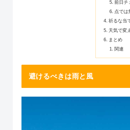
前日チ
点では
祈るな当
天気で変
まとめ
関連
避けるべきは雨と風