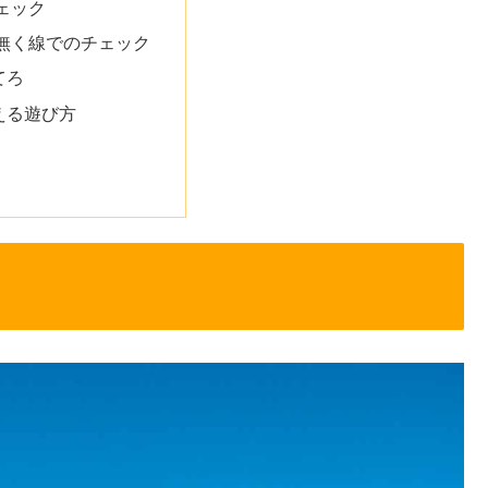
ェック
無く線でのチェック
てろ
える遊び方