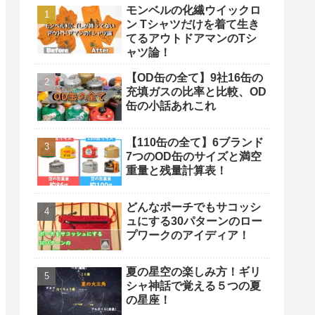
モンベルの化繊ウイックロ
ン Tシャツだけを着て生き
てるアウトドアマンのTシ
ャツ論！
【OD缶の全て】9社16缶の
充填ガスの比率と比較、OD
缶の小話あれこれ
【110缶の全て】6ブランド
7つのOD缶のサイズと満空
重量と残量計算表！
どんなポーチでもサコッシ
ュにする30パターンのロー
プワークのアイディア！
夏の星空の楽しみ方！ギリ
シャ神話で覚える５つの夏
の星座！