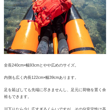
全長240cm×幅93cmとやや広めのサイズ。
内側も広く内長122cm×幅39cmあります。
足を延ばしても先端に尽きませんし、足元に荷物を置く余
裕もできます。
川下りなら少し広すぎるくらいですが、その分安定性は高