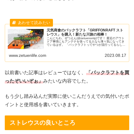
元気商會のパックラフト「GRIFFONRAFT スト
レウス」を購入！新たな川旅の相棒！
こんにちわ、ぜつえん(@zetuenonly)です！ 最近のアウト
ドア事情にもアンテナを張ってる人なら薄々気になってき
ているはず。 「パックラフトってやつが流行ってるらしい
ぞ」ということに。 パックラフトが何かも知らない人も多
ければ、本気で購入を検討している人も多いはず。 今回は
www.zetuenlife.com
2023.08.17
流行に逆らえずホイホイパックラフトを買ってしまった話
をしていきます。 パックラフトとは
以前書いた記事はレビューではなく、
「パックラフトを買
ったぞいいぞぉ」
みたいな内容でした。
もう少し踏み込んだ実際に使いこんだうえでの気付いたポ
イントと使用感を書いていきます。
ストレウスの良いところ