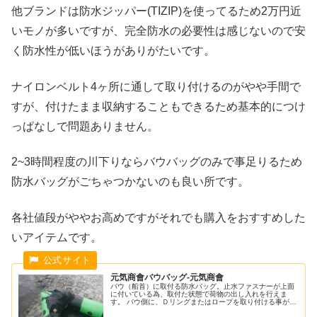
他ブランドは防水ジッパー(TIZIP)を使ってるため2万円近
いモノが多いですが、完全防水の必要性は感じないので安
く防水性が低いほうがありがたいです。
ナイロンベルト4ヶ所に通して取り付けるのがやや手間で
すが、付けたまま収納することもできるため基本的につけ
っぱなしで問題ありません。
2~3時間程度の川下りならバウバッグのみで事足りるため
防水バッグがごちゃつかないのも良い所です。
各社値段がややお高めですがそれでも購入をおすすめした
いアイテムです。
元気商會バウバッグ-元気商會
バウ（船首）に取付る防水バッグ。止水ファスナーが上面
に付いている為、取付た状態で荷物の出し入れを行えま
す。 バウ側に、Ｄリングまたはロープを取り付ける事が出
来るタイプのパックラフトであれば、nortik以外の物にも取