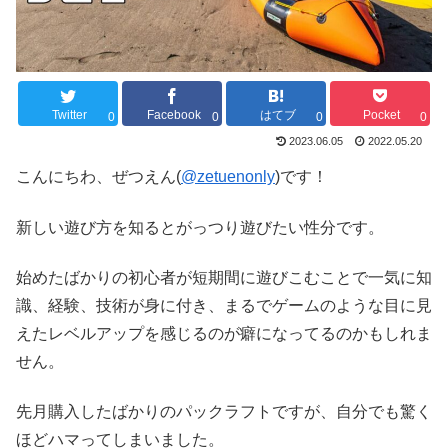
Twitter
Facebook
はてブ
Pocket
0
0
0
0
2023.06.05
2022.05.20
こんにちわ、ぜつえん(
@zetuenonly
)です！
新しい遊び方を知るとがっつり遊びたい性分です。
始めたばかりの初心者が短期間に遊びこむことで一気に知
識、経験、技術が身に付き、まるでゲームのような目に見
えたレベルアップを感じるのが癖になってるのかもしれま
せん。
先月購入したばかりのパックラフトですが、自分でも驚く
ほどハマってしまいました。