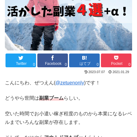
Twitter
Facebook
はてブ
Pocket
0
0
0
0
2023.07.07
2021.01.29
こんにちわ、ぜつえん(
@zetuenonly
)です！
どうやら世間は
副業ブーム
らしい。
空いた時間でお小遣い稼ぎ程度のものから本業になるレベ
ルまでいろんな副業が存在します。