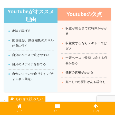
YouTubeがオススメ
Youtubeの欠点
理由
収益が出るまでに時間がかか
趣味で稼げる
る
動画撮影、動画編集のスキル
収益化するならテキトーでは
が身に付く
ダメ
自分のペースで続けやすい
一定ペースで投稿し続ける必
要がある
自分のメディアを持てる
機材の費用がかかる
自分のファンを作りやすい(チ
ャンネル登録)
顔出しの必要性がある場合も
マイクロフォーサーズからニコンZ6にマウント
乗り換え！選んだ経緯とか理由とか！
ホーム
メニュー
トップ
数年使っていたマイクロフォーサーズマウントからニコン