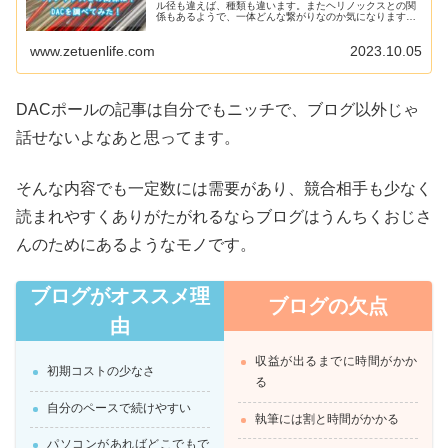
ル径も違えば、種類も違います。またヘリノックスとの関
係もあるようで、一体どんな繋がりなのか気になります。
今回はDAC(ディーエーシー)とは何なのか、ヘリノックと
の関係は、DACポールの種類、他のポールメーカーの素材
www.zetuenlife.com
2023.10.05
などを調べたので紹介していきます。
DACポールの記事は自分でもニッチで、ブログ以外じゃ
話せないよなあと思ってます。
そんな内容でも一定数には需要があり、競合相手も少なく
読まれやすくありがたがれるならブログはうんちくおじさ
んのためにあるようなモノです。
ブログがオススメ理
ブログの欠点
由
収益が出るまでに時間がかか
初期コストの少なさ
る
自分のペースで続けやすい
執筆には割と時間がかかる
パソコンがあればどこでもで