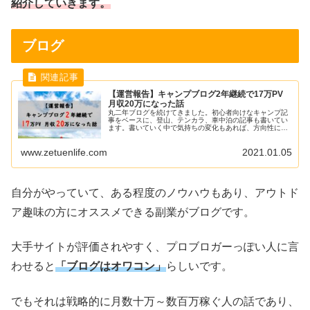
紹介していきます。
ブログ
【運営報告】キャンプブログ2年継続で17万PV
月収20万になった話
丸二年ブログを続けてきました。初心者向けなキャンプ記
事をベースに、登山、テンカラ、車中泊の記事も書いてい
ます。書いていく中で気持ちの変化もあれば、方向性に変
化も出てきているでしょう。今回は2年続けた結果・ブロ
グのPV(ページビュー)数・そのときの収益・人気記事・そ
www.zetuenlife.com
2021.01.05
の他をまとめて書いていきます。
自分がやっていて、ある程度のノウハウもあり、アウトド
ア趣味の方にオススメできる副業がブログです。
大手サイトが評価されやすく、プロブロガーっぽい人に言
わせると
「ブログはオワコン」
らしいです。
でもそれは戦略的に月数十万～数百万稼ぐ人の話であり、