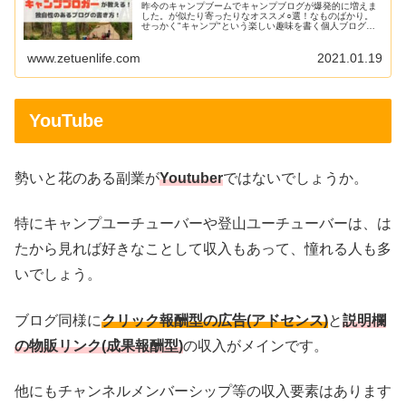
昨今のキャンプブームでキャンプブログが爆発的に増えま
した。が似たり寄ったりなオススメ○選！なものばかり。
せっかく"キャンプ"という楽しい趣味を書く個人ブログな
らば、読んで楽しい著者の独自性があるブログが読者も楽
しめ、グーグルにも評価されると思うのです。今回は中身
www.zetuenlife.com
2021.01.19
のある周りに埋もれないキャンプブログにしようぜ！その
ためのノウハウを紹介していきます。
YouTube
勢いと花のある副業が
Youtuber
ではないでしょうか。
特にキャンプユーチューバーや登山ユーチューバーは、は
たから見れば好きなことして収入もあって、憧れる人も多
いでしょう。
ブログ同様に
クリック報酬型の広告(アドセンス)
と
説明欄
の物販リンク(成果報酬型)
の収入がメインです。
他にもチャンネルメンバーシップ等の収入要素はあります