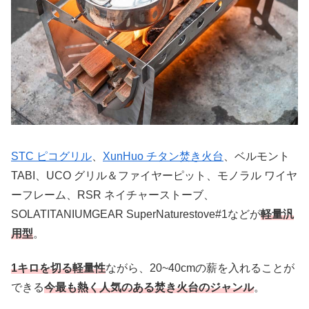
STC ピコグリル
、
XunHuo チタン焚き火台
、ベルモント
TABI、UCO グリル＆ファイヤーピット、モノラル ワイヤ
ーフレーム、RSR ネイチャーストーブ、
SOLATITANIUMGEAR SuperNaturestove#1などが
軽量汎
用型
。
1キロを切る軽量性
ながら、20~40cmの薪を入れることが
できる
今最も熱く人気のある焚き火台のジャンル
。