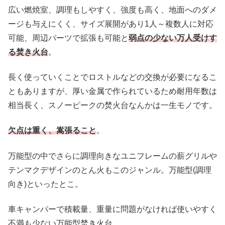
広い燃焼室、調理もしやすく、強度も高く、地面へのダメ
ージも与えにくく、サイズ展開があり1人～複数人に対応
可能、周辺パーツで拡張も可能と
弱点の少ない万人受けす
る焚き火台
。
長く使っていくことでロストルなどの交換が必要になるこ
ともありますが、厚い金属で作られているため耐用年数は
相当長く、スノーピークの焚火台なんかは一生モノです。
欠点は重く、嵩張ること
。
万能型の中でさらに調理向きなユニフレームの薪グリルや
テンマクデザインのとん火もこのジャンル。万能型(調理
向き)といったとこ。
車キャンパーで積載量、重量に問題がなければ使いやすく
不満も少ない万能型焚き火台。