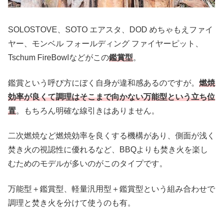
SOLOSTOVE、SOTO エアスタ、DOD めちゃもえファイ
ヤー、モンベル フォールディング ファイヤーピット、
Tschum FireBowlなどがこの
鑑賞型
。
鑑賞という呼び方にぼく自身が違和感あるのですが。
燃焼
効率が良くて調理はそこまで向かない万能型という立ち位
置
。もちろん明確な線引きはありません。
二次燃焼など燃焼効率を良くする機構があり、側面が浅く
焚き火の視認性に優れるなど、BBQよりも焚き火を楽し
むためのモデルが多いのがこのタイプです。
万能型＋鑑賞型、軽量汎用型＋鑑賞型という組み合わせで
調理と焚き火を分けて使うのも有。