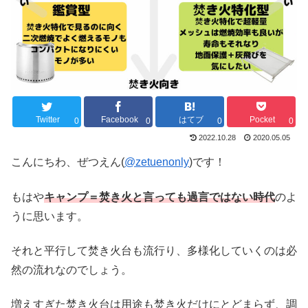
Twitter
Facebook
はてブ
Pocket
0
0
0
0
2022.10.28
2020.05.05
こんにちわ、ぜつえん(
@zetuenonly
)です！
もはや
キャンプ＝焚き火と言っても過言ではない時代
のよ
うに思います。
それと平行して焚き火台も流行り、多様化していくのは必
然の流れなのでしょう。
増えすぎた焚き火台は用途も焚き火だけにとどまらず、調