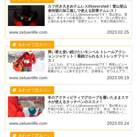
カフ付き大きめテムレス05overshell！雪山登山
者待望の加工無しで使える防寒テムレス！
こんにちわ、ぜつえん(@zetuenonly)です！ 雪山登山、雪
遊び、冬キャンの食器洗い、冬のバイク、日々の雪かきに
と使われる冬の味方「防寒テムレス」 本来の用途が何だっ
たのかなんてメーカーの想定に収まらないのが優秀な道具
たらしめる所以。 冬前に登場した新作ということで実用前
www.zetuenlife.com
2023.02.25
のファーストインプレッションですが、テムレス自体は使
い知られた製品で使用感に問題はないでしょう。
買い替え使い続けたいモンベル トレールアクシ
ョンジャケット！着続けられるストレッチフリー
ス！
こんにちわ、ぜつえん(@zetuenonly)です！ 簡単レビュー
とは 自分で言うのもあれですが。このブログは文字数と情
報量がちょっと多すぎますヨ。 読者様も「ぜつえんアウト
ドアは読むの大変なんだよなあ」って思ってるんだろうけ
www.zetuenlife.com
2023.09.19
ど、書く方も大変なんですよMAJIDE。 記事のボリューム
は日々エスカレートし、ギア1つのレビューでも無駄に長
くなりがち。 結果、記事数は減りま
冬のアクティビティでグローブを履いたままスマ
ホが使えるタッチペンのススメ！
こんにちわ、ぜつえん(@zetuenonly)です！ 雪が降るとお
外遊びが楽しくなってしまう道民です。 冬山、冬キャン、
ウィンタースポーツとやりたいことが多くて時間がいくら
あっても足りません。 そんな冬のアクティビティで不便を
感じるのがグローブを履いているとスマホが操作しにくい
www.zetuenlife.com
2023.03.24
こと。 わざわざ手袋を外すのは手間ですし、「スマホタッ
チ対応」と売られている手袋も操作性は低かった