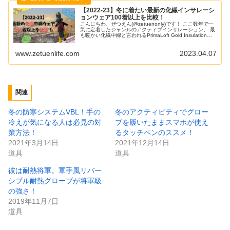
【2022-23】冬に着たい最新の化繊インサレーシ
ョンウェア100着以上を比較！
こんにちわ、ぜつえん(@zetuenonly)です！ ここ数年で一
気に定着したジャンルのアクティブインサレーション。 最
も暖かい化繊中綿と言われるPrimaLoft Gold Insulation
with Cross Core。 裏地無しで綿が剥きだしなのに中綿ウェ
アに属するPOLARTEC Alpha Directや帝人 OCTA。 保温
www.zetuenlife.com
2023.04.07
力ではダウンに敵わないまでも、強
関連
冬の防寒システムVBL！手の
冬のアクティビティでグロー
冷えが気になる人は必見の対
ブを履いたままスマホが使え
策方法！
るタッチペンのススメ！
2021年3月14日
2021年12月14日
道具
道具
彼は耐熱将軍。軍手風リバー
シブル耐熱グローブが将軍級
の強さ！
2019年11月7日
道具