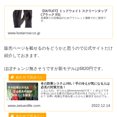
【OUTLET】ミッドウェイト スクリーンタップ
(ブラック XS)
在庫限りの旧製品のためアウトレット価格でのご提供で
す。
www.lostarrow.co.jp
販売ページを載せるのをどうかと思うので公式サイトだけ
紹介しておきます。
ほぼチェンジ無さそうですが新モデルは6820円です。
冬の防寒システムVBL！手の冷えが気になる人は
必見の対策方法！
こんにちわ、ぜつえん(@zetuenonly)です！ いきなりです
が冬山における最大の悩みは手足の冷えではないでしょう
か？ 分厚い高価な手袋を使ったからと解決するわけでもな
く、使い方や乾燥させる方法など悩みは尽きません。 その
手の冷えに関する悩みの対策として今シーズン取り入れた
www.zetuenlife.com
2022.12.14
のが「VBLシステム」です。 欠点もあるため万人向けとは
言えませんが、自分の中で革命的なシステムで