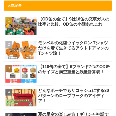
人気記事
【OD缶の全て】9社16缶の充填ガスの
比率と比較、OD缶の小話あれこれ
モンベルの化繊ウイックロン Tシャツ
だけを着て生きてるアウトドアマンの
Tシャツ論！
【110缶の全て】6ブランド7つのOD缶
のサイズと満空重量と残量計算表！
どんなポーチでもサコッシュにする30
パターンのロープワークのアイディ
ア！
夏の星空の楽しみ方！ギリシャ神話で