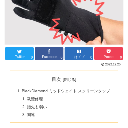
Twitter
Facebook
はてブ
Pocket
0
0
0
0
2022.12.25
目次
BlackDiamond ミッドウェイト スクリーンタップ
裁縫修理
指先も弱い
関連