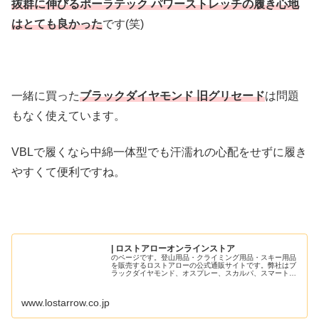
抜群に伸びるポーラテック パワーストレッチの履き心地
はとても良かった
です(笑)
一緒に買った
ブラックダイヤモンド 旧グリセード
は問題
もなく使えています。
VBLで履くなら中綿一体型でも汗濡れの心配をせずに履き
やすくて便利ですね。
| ロストアローオンラインストア
のページです。登山用品・クライミング用品・スキー用品
を販売するロストアローの公式通販サイトです。弊社はブ
ラックダイヤモンド、オスプレー、スカルパ、スマートウ
ール、シートゥサミットの正規輸入代理店です。
www.lostarrow.co.jp