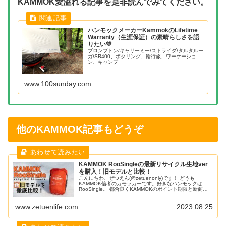
KAMMOK愛溢れる記事を是非読んでみてください。
ハンモックメーカーKammokのLifetime
Warranty（生涯保証）の素晴らしさを語
りたい💛
ブロンプトン/キャリーミー/ストライダ/タルタルー
ガ/SR400、ポタリング、輪行旅、ワーケーショ
ン、キャンプ
www.100sunday.com
他のKAMMOK記事もどうぞ
KAMMOK RooSingleの最新リサイクル生地ver
を購入！旧モデルと比較！
こんにちわ、ぜつえん(@zetuenonly)です！ どうも
KAMMOK信者のカモッカーです。好きなハンモックは
RooSingle。 都合良くKAMMOKのポイント期限と新商品
発売タイミングが被ったので新作RooSingleリサイクル生
地バージョンを購入しました。 旧モデルと素材だけでな
www.zetuenlife.com
2023.08.25
く、サイズ感なども変わってたのでその話をしていきま
す。 今回はKAMMOK RooSin