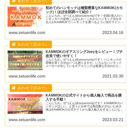
初めてのハンモックは種類豊富なKAMMOK(カモ
ック)！ほぼ全部調べて紹介！
こんにちわ、ぜつえん(@zetuenonly)です！全国1億人のハ
ンモッカーの皆様こんばんわ！これからハンモック泊をす
る人がKAMMOKでハンモックを選べるように現行ラインナ
ップを調べてきたので紹介します。
www.zetuenlife.com
2023.04.16
KAMMOKのギアスリングJoeyをレビュー！プチ
改造で使いやすく！
こんにちわ、ぜつえん(@zetuenonly)です！ ハンモックの
荷物を置く方法はいつも困りますが、いろんなハンモック
メーカーが出しているギアスリングは最適な方法のひとつ
です。 KAMMOKはJoeyというギアスリングを出していま
す。ぼくも持っていますが、少し使い勝手が良くない印象
www.zetuenlife.com
2021.03.30
があり使用頻度が低かったです。 今回は改造して使いやす
くしたので、プチ改造の方法とJoeyのレビュー
KAMMOKの公式サイトから個人輸入で商品を購
入する手順！
こんにちわ、ぜつえん(@zetuenonly)です！ KAMMOKのハ
ンモックほしい、と思うと日本では商品数が少ないため大
体はKAMMOKの公式サイトから個人輸入をすることになり
ます。 英語だし、ドル表記だし、個人輸入って難しそう。
と思ってる方が多いと思いますがかなり簡単です。 今回は
www.zetuenlife.com
2023.03.21
KAMMOK公式から商品を購入して手元に届くまでのすべて
の手順を紹介していきます。 KAM