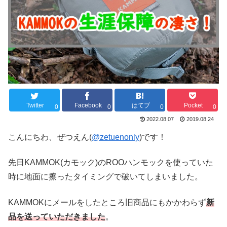
Twitter
Facebook
はてブ
Pocket
0
0
0
0
2022.08.07
2019.08.24
こんにちわ、ぜつえん(
@zetuenonly
)です！
先日KAMMOK(カモック)のROOハンモックを使っていた
時に地面に擦ったタイミングで破いてしまいました。
KAMMOKにメールをしたところ旧商品にもかかわらず
新
品を送っていただきました
。