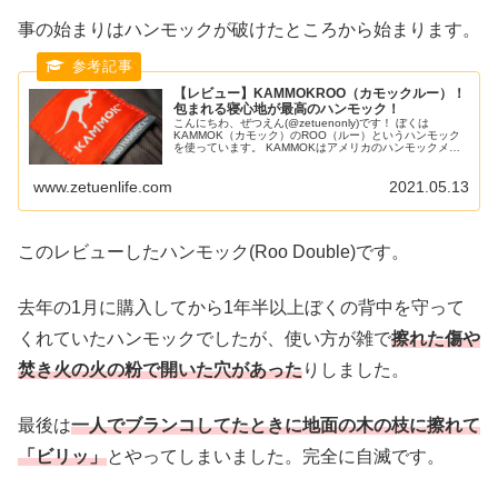
事の始まりはハンモックが破けたところから始まります。
【レビュー】KAMMOKROO（カモックルー）！
包まれる寝心地が最高のハンモック！
こんにちわ、ぜつえん(@zetuenonly)です！ ぼくは
KAMMOK（カモック）のROO（ルー）というハンモック
を使っています。 KAMMOKはアメリカのハンモックメー
カーの商品ですが、日本国内ではあまり出回ってないため
レビューもほとんどないです。 しかしながらKAMMOKは
www.zetuenlife.com
2021.05.13
寝心地がすごく良いハンモックでテントで寝る回数が減っ
てしまったほどです。 軽量よりも寝心地重視な
このレビューしたハンモック(Roo Double)です。
去年の1月に購入してから1年半以上ぼくの背中を守って
くれていたハンモックでしたが、使い方が雑で
擦れた傷や
焚き火の火の粉で開いた穴があった
りしました。
最後は
一人でブランコしてたときに地面の木の枝に擦れて
「ビリッ」
とやってしまいました。完全に自滅です。