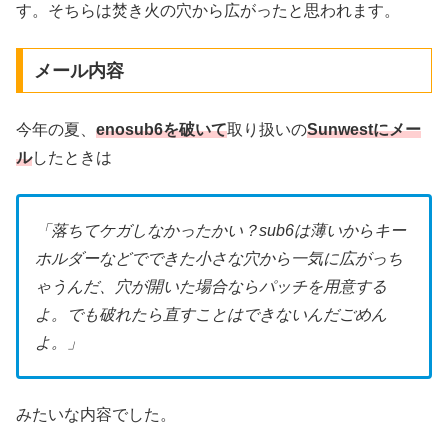
す。そちらは焚き火の穴から広がったと思われます。
メール内容
今年の夏、
enosub6を破いて
取り扱いの
Sunwestにメー
ル
したときは
「落ちてケガしなかったかい？sub6は薄いからキー
ホルダーなどでできた小さな穴から一気に広がっち
ゃうんだ、穴が開いた場合ならパッチを用意する
よ。でも破れたら直すことはできないんだごめん
よ。」
みたいな内容でした。