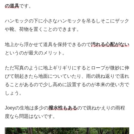
の道具
です。
ハンモックの下に小さなハンモックを吊るしそこにザック
や靴、荷物を置くことのできます。
地上から浮かせて道具を保持できるので
汚れる心配がない
というのが最大のメリット。
ただ写真のように地上ギリギリにするとロープが微妙に伸
びて朝起きたら地面についていたり、雨の跳ね返りで濡れ
ることがあるので少し高めに設置するのが本来の使い方で
しょう。
Joeyの生地は多少の
撥水性もある
ので跳ねかえりの雨程
度なら問題はないです。