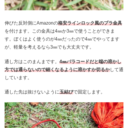
伸びた反対側にAmazonの
格安ラインロック風のプラ金具
を付けます。この金具は4㎜か3㎜で使うことができま
す。ぼくはよく使うのが4㎜だったので4㎜でやってます
が、軽量を考えるなら3㎜でも大丈夫です。
通し方はこのまんまです。
4㎜パラコードだと端の溶かし
方では通らないので細くなるように溶かすか切るか
して通
しています。
通した先は抜けないように
玉結び
で固定します。