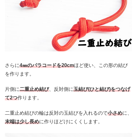
さらに
4㎜のパラコードを20cm
ほど使い、この形の結び
を作ります。
片側に
二重止め結び
、反対側に
玉結び(ひと結び)をつなげ
て2つ
作ります。
二重止め結びの輪は反対の玉結びを入れるので
小さめ
に、
末端は少し長め
に作りほどけにくくします。