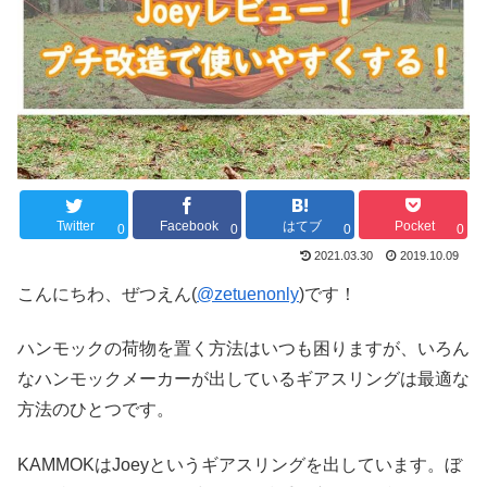
Twitter
Facebook
はてブ
Pocket
0
0
0
0
2021.03.30
2019.10.09
こんにちわ、ぜつえん(
@zetuenonly
)です！
ハンモックの荷物を置く方法はいつも困りますが、いろん
なハンモックメーカーが出しているギアスリングは最適な
方法のひとつです。
KAMMOKはJoeyというギアスリングを出しています。ぼ