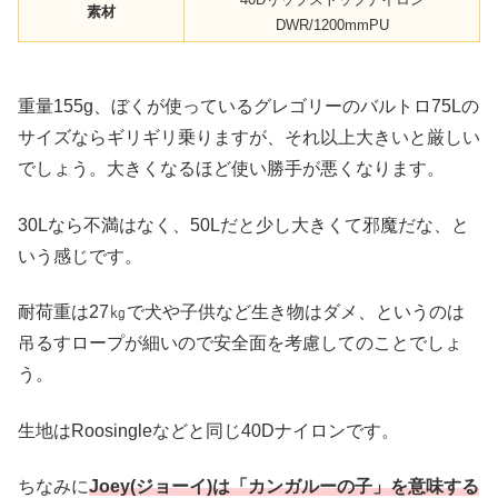
素材
DWR/1200mmPU
重量155g、ぼくが使っているグレゴリーのバルトロ75Lの
サイズならギリギリ乗りますが、それ以上大きいと厳しい
でしょう。大きくなるほど使い勝手が悪くなります。
30Lなら不満はなく、50Lだと少し大きくて邪魔だな、と
いう感じです。
耐荷重は27㎏で犬や子供など生き物はダメ、というのは
吊るすロープが細いので安全面を考慮してのことでしょ
う。
生地はRoosingleなどと同じ40Dナイロンです。
ちなみに
Joey(ジョーイ)は「カンガルーの子」を意味する