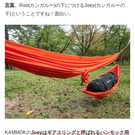
言葉
。Roo(カンガルー)の下につけるJoey(カンガルーの
子)ということですね！面白い。
KAMMOKの
Joeyはギアスリングと呼ばれるハンモック用