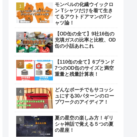
モンベルの化繊ウイックロ
ン Tシャツだけを着て生き
てるアウトドアマンのTシ
ャツ論！
【OD缶の全て】9社16缶の
充填ガスの比率と比較、OD
缶の小話あれこれ
【110缶の全て】6ブランド
7つのOD缶のサイズと満空
重量と残量計算表！
どんなポーチでもサコッシ
ュにする30パターンのロー
プワークのアイディア！
夏の星空の楽しみ方！ギリ
シャ神話で覚える５つの夏
の星座！