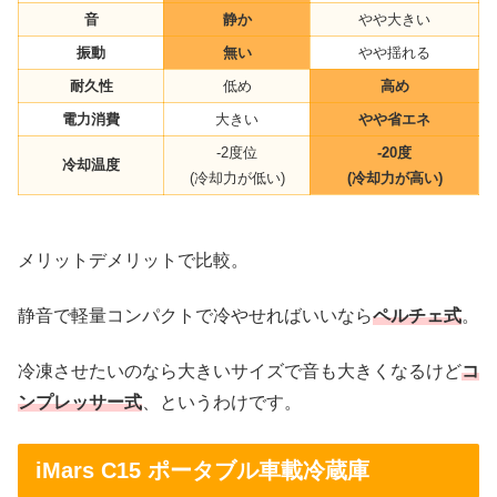
音
静か
やや大きい
振動
無い
やや揺れる
耐久性
低め
高め
電力消費
大きい
やや省エネ
-2度位
-20度
冷却温度
(冷却力が低い)
(冷却力が高い)
メリットデメリットで比較。
静音で軽量コンパクトで冷やせればいいなら
ペルチェ式
。
冷凍させたいのなら大きいサイズで音も大きくなるけど
コ
ンプレッサー式
、というわけです。
iMars C15 ポータブル車載冷蔵庫