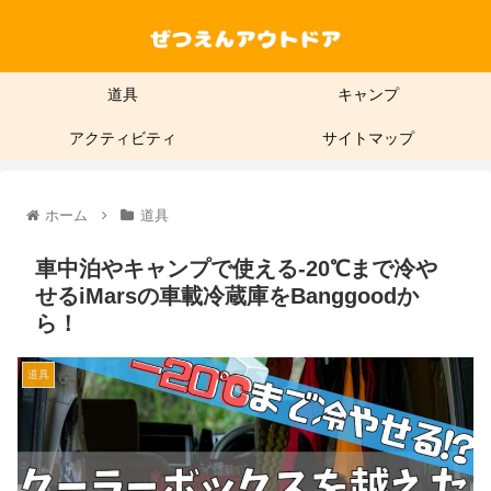
道具
キャンプ
アクティビティ
サイトマップ
ホーム
道具
車中泊やキャンプで使える-20℃まで冷や
せるiMarsの車載冷蔵庫をBanggoodか
ら！
道具