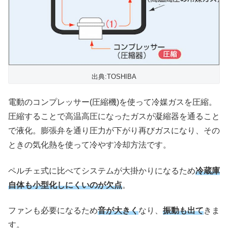
出典:TOSHIBA
電動のコンプレッサー(圧縮機)を使って冷媒ガスを圧縮。
圧縮することで高温高圧になったガスが凝縮器を通ること
で液化。膨張弁を通り圧力が下がり再びガスになり、その
ときの気化熱を使って冷やす冷却方法です。
ペルチェ式に比べてシステムが大掛かりになるため
冷蔵庫
自体も小型化しにくいのが欠点
。
ファンも必要になるため
音が大きく
なり、
振動も出て
きま
す。