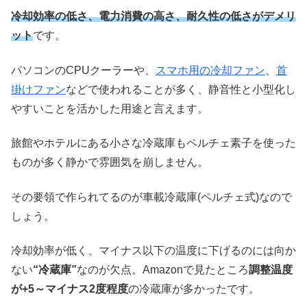
冷却効率の低さ、電力消費の高さ、耐久性の低さがデメリ
ット
です。
パソコンのCPUクーラーや、
スマホ用の冷却ファン
、
首
掛けファン
などで使われることが多く、静音性と小型化し
やすいことを活かした用途と言えます。
旅館やホテルにある小さな冷蔵庫もペルチェ素子を使った
ものが多く静かで雰囲気を崩しません。
その要領で作られてるのが車載冷蔵庫(ペルチェ式)なので
しょう。
冷却効率が低く、マイナス以下の温度に下げるのには向か
ない
“冷蔵庫”
なのが欠点。Amazonで見たところ
調整温度
が+5～マイナス2度程度
の冷蔵庫が多かったです。