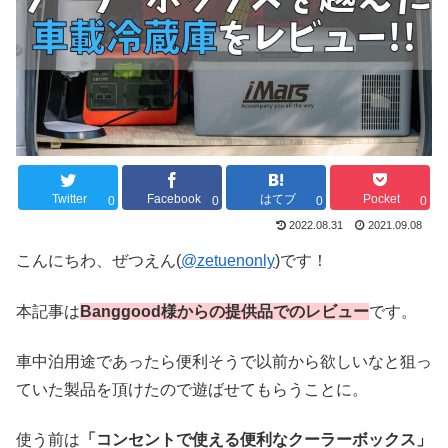
Twitter
Facebook
はてブ
Pocket
0
0
0
0
2022.08.31
2021.09.08
こんにちわ、ぜつえん(
@zetuenonly
)です！
本記事は
Banggood様からの提
供品でのレビュー
です。
車中泊用途であったら便利そうで以前から欲しいなと狙っ
ていた製品を頂けたので遊ばせてもらうことに。
使う前は
「コンセントで使える便利なクーラーボックス」