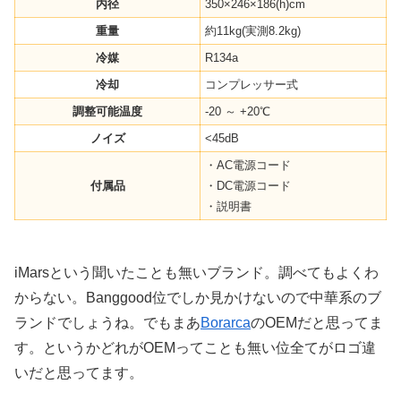
内径
350×246×186(h)cm
重量
約11kg(実測8.2kg)
冷媒
R134a
冷却
コンプレッサー式
調整可能温度
-20 ～ +20℃
ノイズ
<45dB
・AC電源コード
付属品
・DC電源コード
・説明書
iMarsという聞いたことも無いブランド。調べてもよくわ
からない。Banggood位でしか見かけないので中華系のブ
ランドでしょうね。でもまあ
Borarca
のOEMだと思ってま
す。というかどれがOEMってことも無い位全てがロゴ違
いだと思ってます。