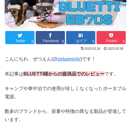
Twitter
Facebook
はてブ
Pocket
0
0
0
0
2023.02.26
2023.02.06
こんにちわ、ぜつえん(
@zetuenonly
)です！
本記事は
BLUETTI様からの提供品でのレビュー
です。
キャンプや車中泊での使用が珍しくなくなったポータブル
電源。
数多のブランドから、容量や特徴の異なる製品が登場して
います。