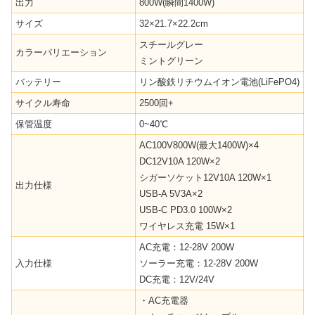
出力
800W(瞬間1400W)
サイズ
32×21.7×22.2cm
スチールグレー
カラーバリエーション
ミントグリーン
バッテリー
リン酸鉄リチウムイオン電池(LiFePO4)
サイクル寿命
2500回+
保管温度
0~40℃
AC100V800W(最大1400W)×4
DC12V10A 120W×2
シガーソケット12V10A 120W×1
出力仕様
USB-A 5V3A×2
USB-C PD3.0 100W×2
ワイヤレス充電 15W×1
AC充電：12-28V 200W
入力仕様
ソーラー充電：12-28V 200W
DC充電：12V/24V
・AC充電器