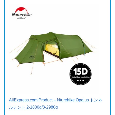
AliExpress.com Product – Nturehike Opalus トンネ
ルテント 2-1800g/3-2980g