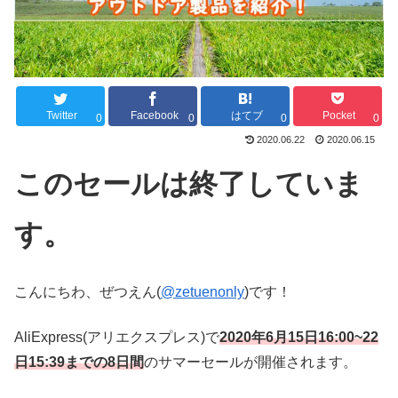
Twitter
Facebook
はてブ
Pocket
0
0
0
0
2020.06.22
2020.06.15
このセールは終了していま
す。
こんにちわ、ぜつえん(
@zetuenonly
)です！
AliExpress(アリエクスプレス)で
2020年6月15日16:00~22
日15:39までの8日間
のサマーセールが開催されます。