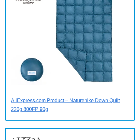
AliExpress.com Product – Naturehike Down Quilt
220g 800FP 90g
・エアマット