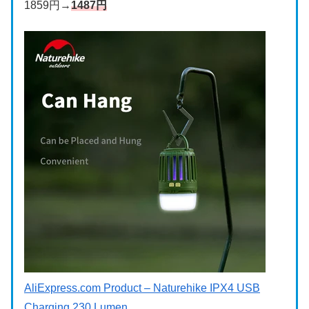
1859円→
1487円
AliExpress.com Product – Naturehike IPX4 USB
Charging 230 Lumen